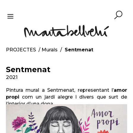
Vés
al
contingut
MENU
PROJECTES
/
Murals
/
Sentmenat
Sentmenat
2021
Pintura mural a Sentmenat, representant l’
amor
propi
com un jardí alegre i divers que surt de
l’interior d’una dona.