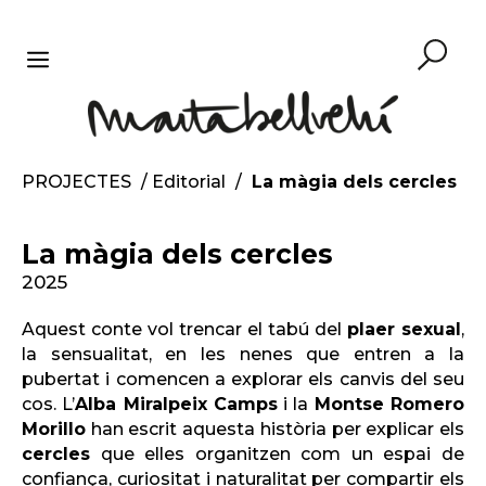
Vés
al
contingut
MENU
PROJECTES
/
Editorial
/
La màgia dels cercles
La màgia dels cercles
2025
Aquest conte vol trencar el tabú del
plaer sexual
,
la sensualitat, en les nenes que entren a la
pubertat i comencen a explorar els canvis del seu
cos. L’
Alba Miralpeix Camps
i la
Montse Romero
Morillo
han escrit aquesta història per explicar els
cercles
que elles organitzen com un espai de
confiança, curiositat i naturalitat per compartir els