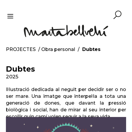
Vés
al
contingut
MENU
PROJECTES
/
Obra personal
/
Dubtes
Dubtes
2025
Il·lustració dedicada al neguit per decidir ser o no
ser mare. Una imatge que interpel·la a tota una
generació de dones, que davant la pressió
biològica i social, han de mirar al seu interior per
escollir quin camí volen seguir a la seva vida.