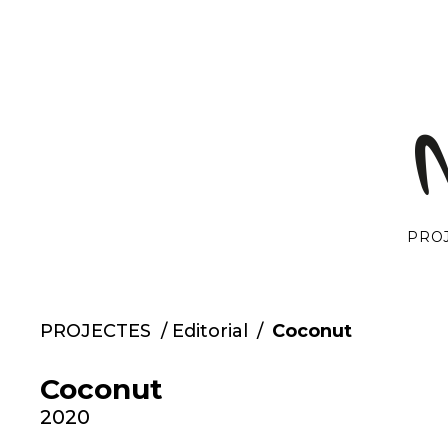
Vés
al
contingut
PRO
PROJECTES
/
Editorial
/
Coconut
Coconut
2020