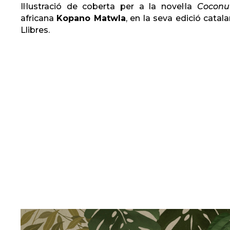
Il·lustració de coberta per a la novel·la
Coconu
africana
Kopano Matwla
, en la seva edició cata
Llibres.