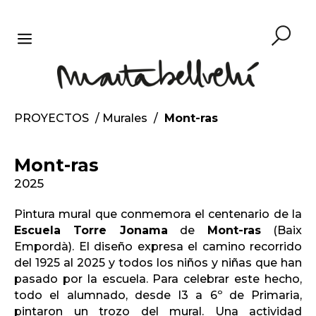
Saltar
al
contenido
MENÚ
PROYECTOS
/
Murales
/
Mont-ras
Mont-ras
2025
Pintura mural que conmemora el centenario de la
Escuela Torre Jonama
de
Mont-ras
(Baix
Empordà). El diseño expresa el camino recorrido
del 1925 al 2025 y todos los niños y niñas que han
pasado por la escuela. Para celebrar este hecho,
todo el alumnado, desde I3 a 6º de Primaria,
pintaron un trozo del mural. Una actividad